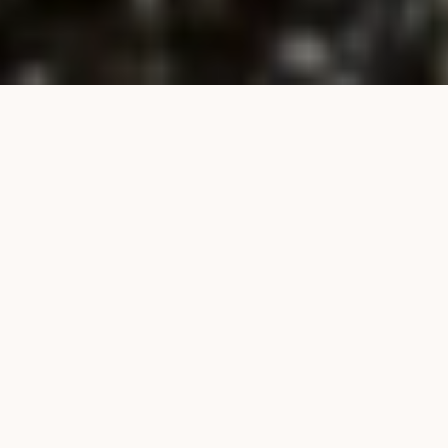
NUESTROS PRODUCTOS
S
o
l
u
c
i
o
n
e
s
p
a
r
a
c
a
d
a
c
u
l
t
i
v
o
GRANULADOS TECH
MICROGRANULADOS