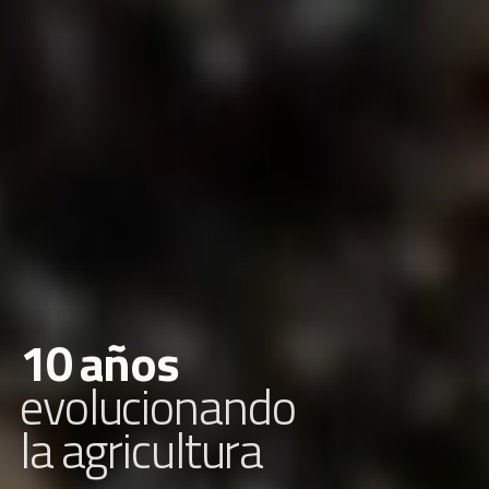
1
0
a
ñ
o
s
e
v
o
l
u
c
i
o
n
a
n
d
o
l
a
a
g
r
i
c
u
l
t
u
r
a