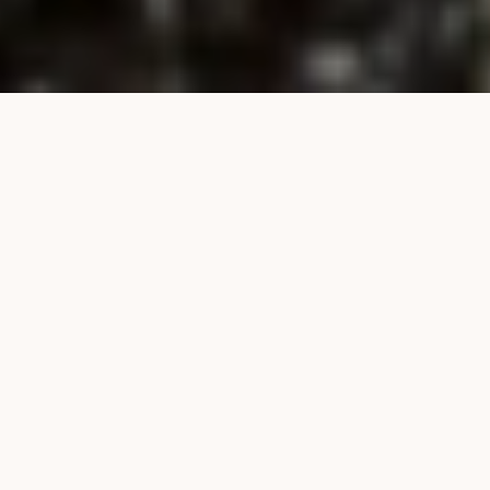
NUESTROS PRODUCTOS
S
o
l
u
c
i
o
n
e
s
p
a
r
a
c
a
d
a
c
u
l
t
i
v
o
GRANULADOS TECH
MICROGRANULADOS