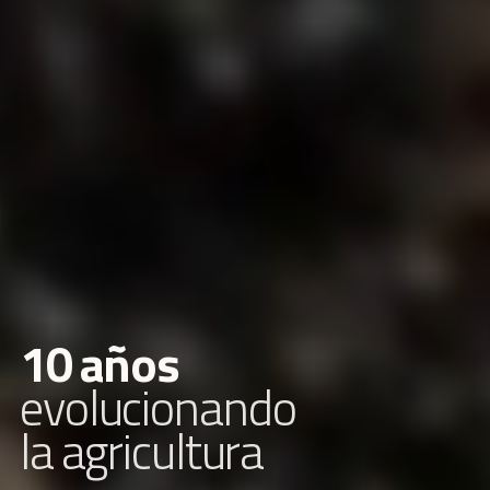
1
0
a
ñ
o
s
e
v
o
l
u
c
i
o
n
a
n
d
o
l
a
a
g
r
i
c
u
l
t
u
r
a