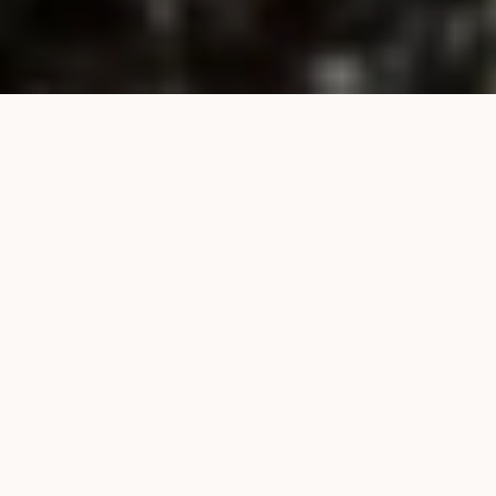
NUESTROS PRODUCTOS
S
o
l
u
c
i
o
n
e
s
p
a
r
a
c
a
d
a
c
u
l
t
i
v
o
GRANULADOS TECH
MICROGRANULADOS