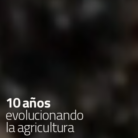
1
0
a
ñ
o
s
e
v
o
l
u
c
i
o
n
a
n
d
o
l
a
a
g
r
i
c
u
l
t
u
r
a