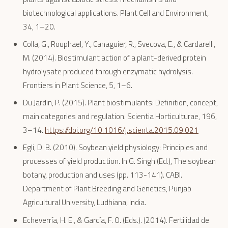
biotechnological applications. Plant Cell and Environment,
34, 1–20.
Colla, G., Rouphael, Y., Canaguier, R., Svecova, E., & Cardarelli,
M. (2014). Biostimulant action of a plant-derived protein
hydrolysate produced through enzymatic hydrolysis.
Frontiers in Plant Science, 5, 1–6.
Du Jardin, P. (2015). Plant biostimulants: Definition, concept,
main categories and regulation. Scientia Horticulturae, 196,
3–14.
https://doi.org/10.1016/j.scienta.2015.09.021
Egli, D. B. (2010). Soybean yield physiology: Principles and
processes of yield production. In G. Singh (Ed.), The soybean
botany, production and uses (pp. 113-141). CABI.
Department of Plant Breeding and Genetics, Punjab
Agricultural University, Ludhiana, India.
Echeverría, H. E., & García, F. O. (Eds.). (2014). Fertilidad de