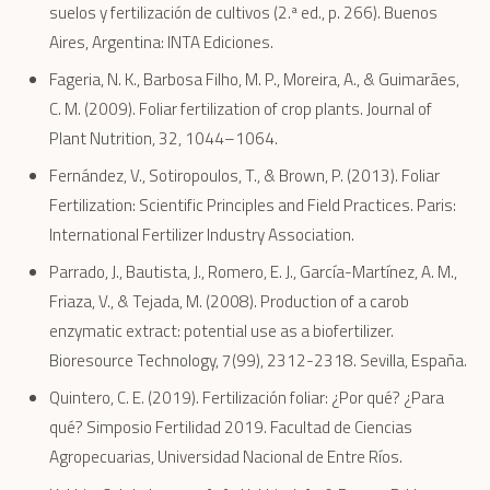
suelos y fertilización de cultivos (2.ª ed., p. 266). Buenos
Aires, Argentina: INTA Ediciones.
Fageria, N. K., Barbosa Filho, M. P., Moreira, A., & Guimarães,
C. M. (2009). Foliar fertilization of crop plants. Journal of
Plant Nutrition, 32, 1044–1064.
Fernández, V., Sotiropoulos, T., & Brown, P. (2013). Foliar
Fertilization: Scientific Principles and Field Practices. Paris:
International Fertilizer Industry Association.
Parrado, J., Bautista, J., Romero, E. J., García-Martínez, A. M.,
Friaza, V., & Tejada, M. (2008). Production of a carob
enzymatic extract: potential use as a biofertilizer.
Bioresource Technology, 7(99), 2312-2318. Sevilla, España.
Quintero, C. E. (2019). Fertilización foliar: ¿Por qué? ¿Para
qué? Simposio Fertilidad 2019. Facultad de Ciencias
Agropecuarias, Universidad Nacional de Entre Ríos.