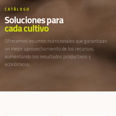
CATÁLOGO
S
o
l
u
c
i
o
n
e
s
p
a
r
a
c
a
d
a
c
u
l
t
i
v
o
Ofrecemos insumos nutricionales que garantizan
un mejor aprovechamiento de los recursos,
aumentando los resultados productivos y
económicos.