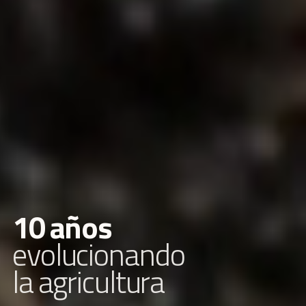
1
0
a
ñ
o
s
e
v
o
l
u
c
i
o
n
a
n
d
o
l
a
a
g
r
i
c
u
l
t
u
r
a