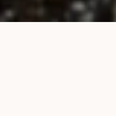
NUESTROS PRODUCTOS
S
o
l
u
c
i
o
n
e
s
p
a
r
a
c
a
d
a
c
u
l
t
i
v
o
GRANULADOS TECH
MICROGRANULADOS